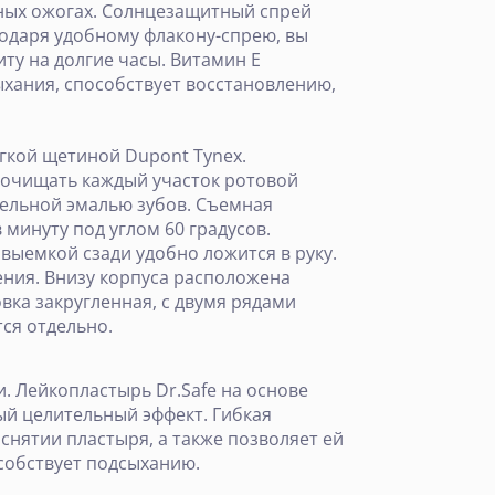
чных ожогах. Солнцезащитный спрей
годаря удобному флакону-спрею, вы
ту на долгие часы. Витамин Е
хания, способствует восстановлению,
ягкой щетиной Dupont Tynex.
 очищать каждый участок ротовой
тельной эмалью зубов. Съемная
минуту под углом 60 градусов.
 выемкой сзади удобно ложится в руку.
ения. Внизу корпуса расположена
вка закругленная, с двумя рядами
ся отдельно.
. Лейкопластырь Dr.Safe на основе
ый целительный эффект. Гибкая
нятии пластыря, а также позволяет ей
особствует подсыханию.