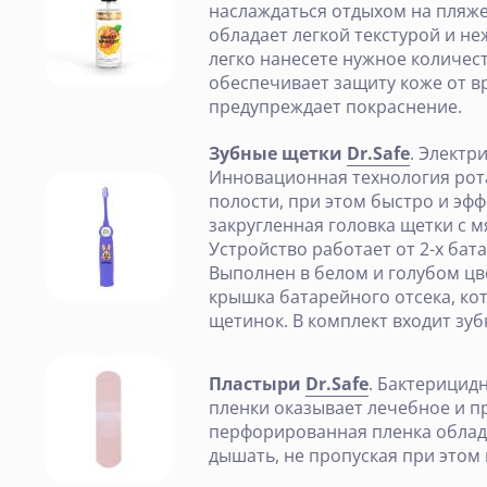
наслаждаться отдыхом на пляже
обладает легкой текстурой и н
легко нанесете нужное количес
обеспечивает защиту коже от в
предупреждает покраснение.
Зубные щетки
Dr.Safe
. Электр
Инновационная технология рот
полости, при этом быстро и эф
закругленная головка щетки с м
Устройство работает от 2-х бат
Выполнен в белом и голубом цв
крышка батарейного отсека, кот
щетинок. В комплект входит зу
Пластыри
Dr.Safe
. Бактерицид
пленки оказывает лечебное и п
перфорированная пленка облада
дышать, не пропуская при этом 