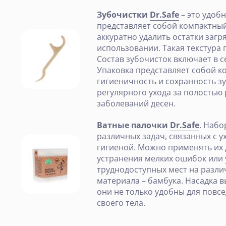
Зубочистки
Dr.Safe
– это удоб
представляет собой компактный
аккуратно удалить остатки заг
использовании. Такая текстура 
Состав зубочисток включает в 
Упаковка представляет собой ко
гигиеничность и сохранность з
регулярного ухода за полостью
заболеваний десен.
Ватные палочки
Dr.Safe
. Наб
различных задач, связанных с 
гигиеной. Можно применять их 
устранения мелких ошибок или 
труднодоступных мест на различ
материала – бамбука. Насадка 
они не только удобны для повс
своего тела.