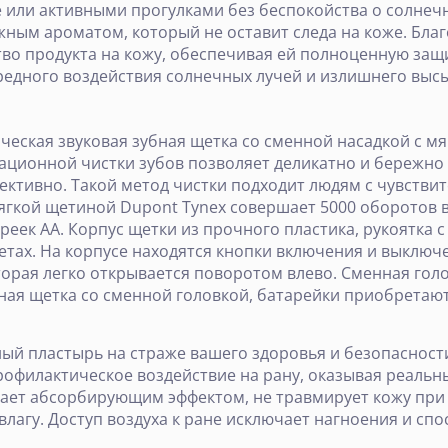
 или активными прогулками без беспокойства о солне
ежным ароматом, который не оставит следа на коже. Бла
тво продукта на кожу, обеспечивая ей полноценную защи
редного воздействия солнечных лучей и излишнего высы
ическая звуковая зубная щетка со сменной насадкой с м
ационной чистки зубов позволяет деликатно и бережно
фективно. Такой метод чистки подходит людям с чувстви
ягкой щетиной Dupont Tynex совершает 5000 оборотов в 
ареек АА. Корпус щетки из прочного пластика, рукоятка с
етах. На корпусе находятся кнопки включения и выключ
орая легко открывается поворотом влево. Cменная голо
бная щетка со сменной головкой, батарейки приобретают
ный пластырь на страже вашего здоровья и безопасности
рофилактическое воздействие на рану, оказывая реальн
ет абсорбирующим эффектом, не травмирует кожу при с
влагу. Доступ воздуха к ране исключает нагноения и сп