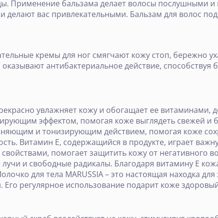
ы. Применение бальзама делает волосы послушными и
 и делают вас привлекательными. Бальзам для волос по
ательные кремы для ног смягчают кожу стоп, бережно у
 оказывают антибактериальное действие, способствуя 
рекрасно увлажняет кожу и обогащает ее витаминами, д
зирующим эффектом, помогая коже выглядеть свежей и 
няющим и тонизирующим действием, помогая коже сохр
ость. Витамин Е, содержащийся в продукте, играет важ
свойствами, помогает защитить кожу от негативного во
 лучи и свободные радикалы. Благодаря витамину Е кожа
олочко для тела MARUSSIA – это настоящая находка дл
и. Его регулярное использование подарит коже здоровы