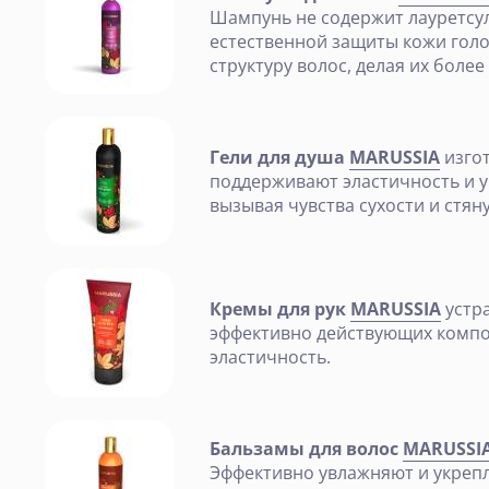
Шампунь не содержит лауретсул
естественной защиты кожи голо
структуру волос, делая их боле
Гели для душа
MARUSSIA
изго
поддерживают эластичность и у
вызывая чувства сухости и стян
Кремы для рук
MARUSSIA
устра
эффективно действующих компо
эластичность.
Бальзамы для волос
MARUSSI
Эффективно увлажняют и укрепл