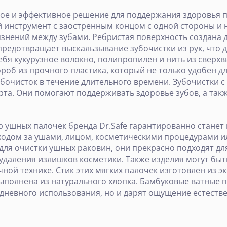
ное и эффективное решение для поддержания здоровья п
 инструмент с заостренным концом с одной стороны и н
рязнений между зубами. Ребристая поверхность создана
предотвращает выскальзывание зубочистки из рук, что 
себя кукурузное волокно, полипропилен и нить из свер
роб из прочного пластика, который не только удобен д
убочисток в течение длительного времени. Зубочистки 
 рта. Они помогают поддерживать здоровье зубов, а та
ор ушных палочек бренда Dr.Safe гарантированно стан
уходом за ушами, лицом, косметическими процедурами 
для очистки ушных раковин, они прекрасно подходят для
удаления излишков косметики. Также изделия могут быт
ной технике. Стик этих мягких палочек изготовлен из э
выполнена из натурального хлопка. Бамбуковые ватные
едневного использования, но и дарят ощущение естестве