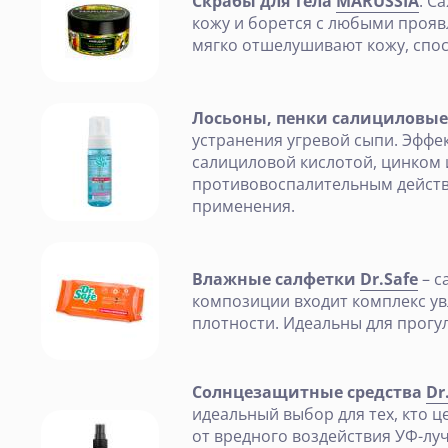
Скрабы для тела
MARUSSIA
. С
кожу и борется с любыми проя
мягко отшелушивают кожу, спос
Лосьоны, пенки салициловы
устранения угревой сыпи. Эффе
салициловой кислотой, цинком 
противовоспалительным действи
применения.
Влажные салфетки
Dr.Safe
– с
композиции входит комплекс ув
плотности. Идеальны для прогу
Солнцезащитные средства
Dr
идеальный выбор для тех, кто 
от вредного воздействия УФ-лу