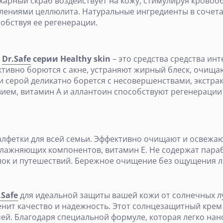
ахарный скраб воздействует на кожу, стимулируя крово
влениями целлюлита. Натуральные ингредиенты в сочет
обствуя ее регенерации.
е
Dr.Safe
серии Healthy skin
– это средства средства ин
ктивно борются с акне, устраняют жирный блеск, очища
и серой деликатно борется с несовершенствами, экстрак
ем, витамин А и аллантоин способствуют регенерации
алфетки для всей семьи. Эффективно очищают и освежаю
лажняющих компонентов, витамин Е. Не содержат параб
лок и путешествий. Бережное очищение без ощущения л
.Safe
для идеальной защиты вашей кожи от солнечных л
ценит качество и надежность. Этот солнцезащитный кре
чей. Благодаря специальной формуле, которая легко на