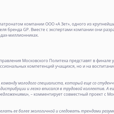
 патронатом компании ООО «А Зет», одного из крупней
еля бренда GP. Вместе с экспертами компании они раз
одах-миллионниках.
управления Московского Политеха представят в финале 
офессиональных компетенций учащихся, но и на воспитан
команду молодого специалиста, который еще со студенче
истрибуции и легко вписался в трудовой коллектив. А еще
редложениями»
, – комментирует совместный проект с М
елать ее более экологичной и следовать трендами разум