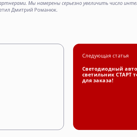
партнерами. Мы намерены серьезно увеличить число интег
етил Дмитрий Романюк.
Следующая статья
Светодиодный авт
светильник СТАРТ т
для заказа!